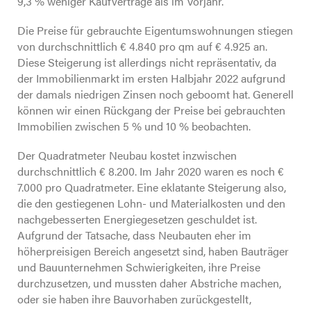
9,3 % weniger Kaufverträge als im Vorjahr.
Die Preise für gebrauchte Eigentumswohnungen stiegen
Fachwissen & Tipps
von durchschnittlich € 4.840 pro qm auf € 4.925 an.
Diese Steigerung ist allerdings nicht repräsentativ, da
der Immobilienmarkt im ersten Halbjahr 2022 aufgrund
der damals niedrigen Zinsen noch geboomt hat. Generell
Unternehmen
können wir einen Rückgang der Preise bei gebrauchten
Immobilien zwischen 5 % und 10 % beobachten.
Der Quadratmeter Neubau kostet inzwischen
Was Kunden sagen
durchschnittlich € 8.200. Im Jahr 2020 waren es noch €
7.000 pro Quadratmeter. Eine eklatante Steigerung also,
die den gestiegenen Lohn- und Materialkosten und den
nachgebesserten Energiegesetzen geschuldet ist.
Aufgrund der Tatsache, dass Neubauten eher im
Kontakt
höherpreisigen Bereich angesetzt sind, haben Bauträger
und Bauunternehmen Schwierigkeiten, ihre Preise
durchzusetzen, und mussten daher Abstriche machen,
oder sie haben ihre Bauvorhaben zurückgestellt,