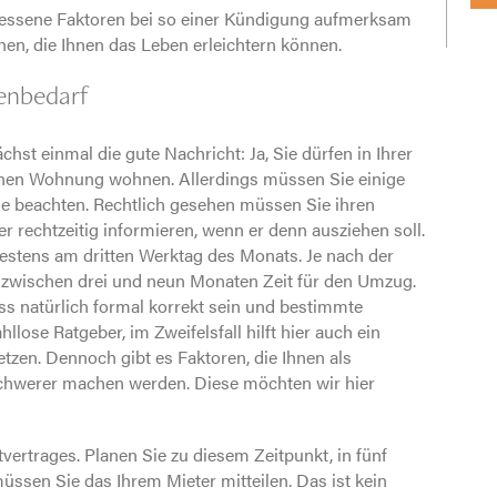
essene Faktoren bei so einer Kündigung aufmerksam
en, die Ihnen das Leben erleichtern können.
Fachwissen & Tipps
enbedarf
chst einmal die gute Nachricht: Ja, Sie dürfen in Ihrer
Unternehmen
nen Wohnung wohnen. Allerdings müssen Sie einige
e beachten. Rechtlich gesehen müssen Sie ihren
er rechtzeitig informieren, wenn er denn ausziehen soll.
estens am dritten Werktag des Monats. Je nach der
Was Kunden sagen
n zwischen drei und neun Monaten Zeit für den Umzug.
ss natürlich formal korrekt sein und bestimmte
hllose Ratgeber, im Zweifelsfall hilft hier auch ein
etzen. Dennoch gibt es Faktoren, die Ihnen als
Kontakt
schwerer machen werden. Diese möchten wir hier
ertrages. Planen Sie zu diesem Zeitpunkt, in fünf
üssen Sie das Ihrem Mieter mitteilen. Das ist kein