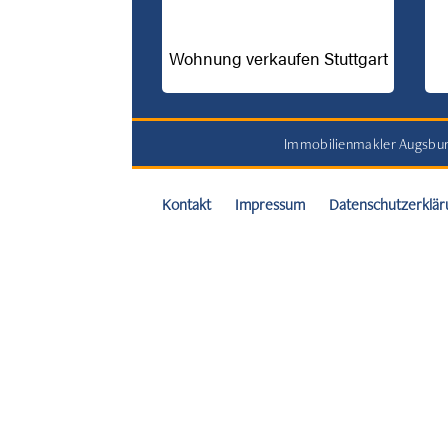
Wohnung verkaufen Stuttgart
Immobilienmakler Augsbu
Kontakt
Impressum
Datenschutzerklär
Verkaufsquote
von
ca.
85
%.
Auch
in
2025
trotz