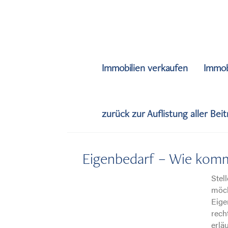
Immobilien verkaufen
Immob
zurück zur Auflistung aller Bei
Eigenbedarf – Wie kom
Stel
möch
Eige
rech
erlä