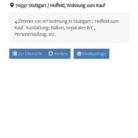
70597 Stuttgart / Hoffeld, Wohnung zum Kauf
Fachwissen & Tipps
4 Zimmer 100 m² Wohnung in Stuttgart / Hoffeld zum
Kauf. Ausstattung: Balkon, Separates WC,
Personenaufzug, etc.
Unternehmen
Zur Übersicht
merken
Direktanfrage
Was Kunden sagen
Kontakt