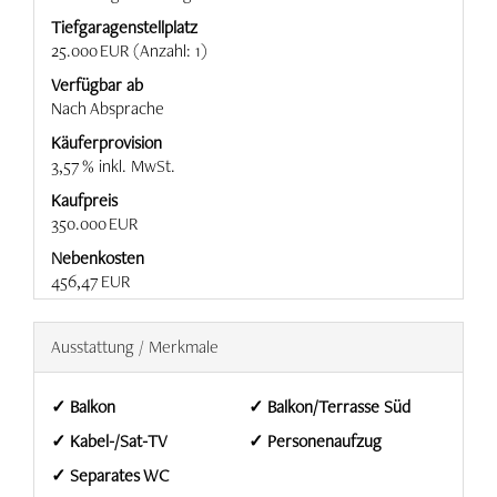
Tief­garagen­stell­platz
25.000 EUR (Anzahl: 1)
Verfügbar ab
Nach Absprache
Käufer­provision
3,57 % inkl. MwSt.
Kaufpreis
350.000 EUR
Nebenkosten
456,47 EUR
Ausstattung / Merkmale
✓ Balkon
✓ Balkon/Terrasse Süd
✓ Kabel-/Sat-TV
✓ Personenaufzug
✓ Separates WC