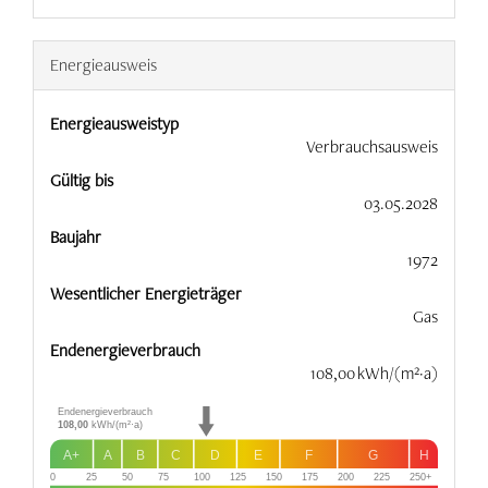
Energieausweis
Energieausweistyp
Verbrauchs­ausweis
Gültig bis
03.05.2028
Baujahr
1972
Wesentlicher Energieträger
Gas
Endenergie­verbrauch
108,00 kWh/(m²·a)
Endenergieverbrauch
108,00
kWh/(m²·a)
A+
A
B
C
D
E
F
G
H
0
25
50
75
100
125
150
175
200
225
250+