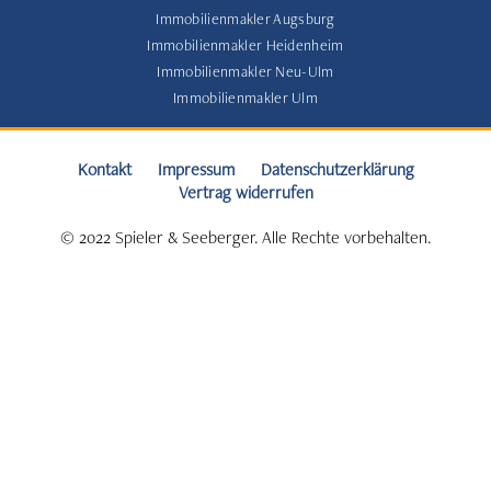
Immobilienmakler Augsburg
Immobilienmakler Heidenheim
Immobilienmakler Neu-Ulm
Immobilienmakler Ulm
Kontakt
Impressum
Datenschutzerklärung
Vertrag widerrufen
© 2022 Spieler & Seeberger. Alle Rechte vorbehalten.
Verkaufsquote
von
ca.
85
%.
Auch