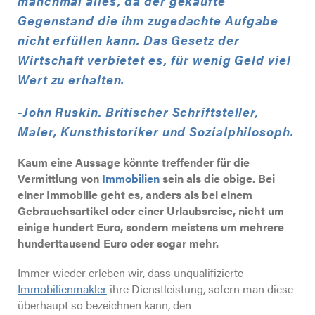
manchmal alles, da der gekaufte
Gegenstand die ihm zugedachte Aufgabe
Fachwissen & Tipps
nicht erfüllen kann. Das Gesetz der
Wirtschaft verbietet es, für wenig Geld viel
Wert zu erhalten.
Unternehmen
-John Ruskin.
Britischer Schriftsteller,
Maler, Kunsthistoriker und Sozialphilosoph.
Kaum eine Aussage könnte treffender für die
Was Kunden sagen
Vermittlung von
Immobilien
sein als die obige. Bei
einer Immobilie geht es, anders als bei einem
Gebrauchsartikel oder einer Urlaubsreise, nicht um
einige hundert Euro, sondern meistens um mehrere
Kontakt
hunderttausend Euro oder sogar mehr.
Immer wieder erleben wir, dass unqualifizierte
Immobilienmakler
ihre Dienstleistung, sofern man diese
überhaupt so bezeichnen kann, den