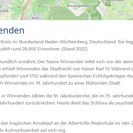
Fachwissen & Tipps
nenden
Kreis im Bundesland Baden-Württemberg, Deutschland. Sie lieg
Unternehmen
 zählt rund 28.000 Einwohner (Stand 2022).
rkundlich erwähnt. Der Name Winnenden leitet sich von der alem
66 erhielt Winnenden das Stadtrecht von Kaiser Karl IV. Während
Was Kunden sagen
plündert und 1702 während des Spanischen Erbfolgekrieges durc
ch Winnenden im 19. Jahrhundert zu einer blühenden Stadt.
in Winnenden zählen die St. Jakobuskirche, die im 15. Jahrhund
Kontakt
Jahrhundert zurückreichen. Heute dient das Schloss als psychiat
en tragischen Amoklauf an der Albertville-Realschule im Jahr 2
ale Aufmerksamkeit auf sich zog.