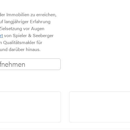
der Immobilien zu erreichen,
uf langjähriger Erfahrung
Zielsetzung vor Augen
rt
von
Spieler & Seeberger
n Qualitätsmakler für
und darüber hinaus.
ufnehmen