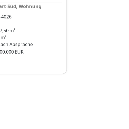
tgart-Süd, Wohnung
71364 Winnenden, 
-4026
Objekt-ID:
Zimmer:
7,50 m²
Wohnfläche ca.:
 m²
Verfügbar ab:
ach Absprache
Kaufpreis:
00.000 EUR
Details
merken