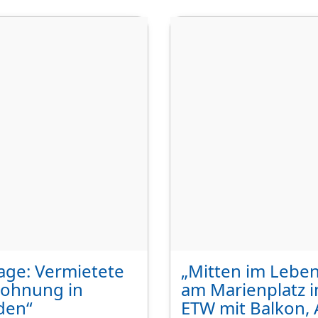
lage: Vermietete
„Mitten im Lebe
wohnung in
am Marienplatz i
den“
ETW mit Balkon,