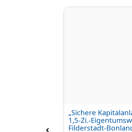
ienhaus mit
„Sichere Kapitalan
lle in
1,5-Zi.-Eigentums
Filderstadt-Bonlan