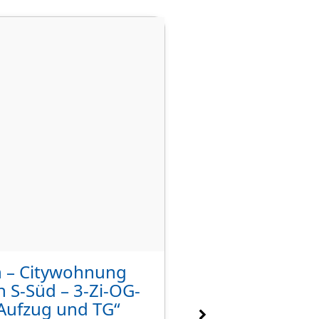
n – Citywohnung
„Wohnen mit A
n S-Süd – 3-Zi-OG-
4,5-Zimmer-Wo
 Aufzug und TG“
Balkonen in W