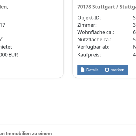
den,
70178 Stuttgart / Stut
Objekt-ID:
S
017
Zimmer:
3
Wohnfläche ca.:
6
m²
Nutzfläche ca.:
5
ietet
Verfügbar ab:
N
.000 EUR
Kaufpreis:
4
Details
merken
von Immobilien zu einem