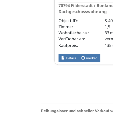
Söhnstetten,
70794 Filderstadt / Bonlan
Dachgeschosswohnung
Objekt-ID:
S-4
Zimmer:
1,5
Wohnfläche ca.:
33 
 m²
Verfügbar ab:
verm
²
Kaufpreis:
135
tet
Details
merken
0 EUR
Reibungsloser und schneller Verkauf 